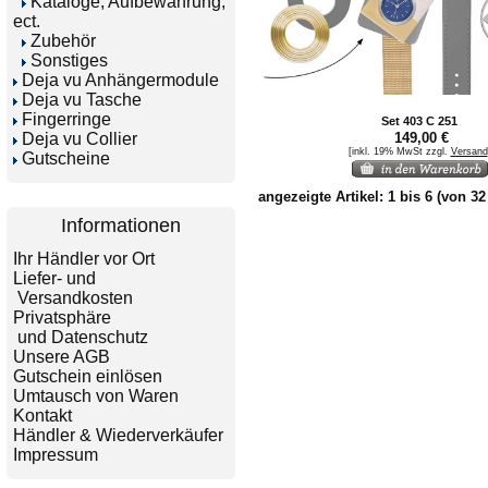
Kataloge, Aufbewahrung,
ect.
Zubehör
Sonstiges
Deja vu Anhängermodule
Deja vu Tasche
Fingerringe
Set 403 C 251
Deja vu Collier
149,00 €
[inkl. 19% MwSt zzgl.
Versand
Gutscheine
angezeigte Artikel:
1
bis
6
(von
32
Informationen
Ihr Händler vor Ort
Liefer- und
Versandkosten
Privatsphäre
und Datenschutz
Unsere AGB
Gutschein einlösen
Umtausch von Waren
Kontakt
Händler & Wiederverkäufer
Impressum