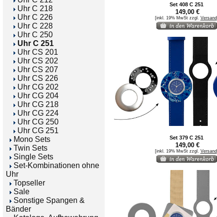
Set 408 C 251
Uhr C 218
149,00 €
Uhr C 226
[inkl. 19% MwSt zzgl.
Versand
Uhr C 228
Uhr C 250
Uhr C 251
Uhr CS 201
Uhr CS 202
Uhr CS 207
Uhr CS 226
Uhr CG 202
Uhr CG 204
Uhr CG 218
Uhr CG 224
Uhr CG 250
Uhr CG 251
Set 379 C 251
Mono Sets
149,00 €
Twin Sets
[inkl. 19% MwSt zzgl.
Versand
Single Sets
Set-Kombinationen ohne
Uhr
Topseller
Sale
Sonstige Spangen &
Bänder