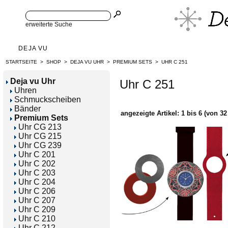
erweiterte Suche
DEJA VU
STARTSEITE
>
SHOP
>
DEJA VU UHR
>
PREMIUM SETS
>
UHR C 251
Deja vu Uhr
Uhr C 251
Uhren
Schmuckscheiben
Bänder
angezeigte Artikel:
1
bis
6
(von
32
Premium Sets
Uhr CG 213
Uhr CG 215
Uhr CG 239
Uhr C 201
Uhr C 202
Uhr C 203
Uhr C 204
Uhr C 206
Uhr C 207
Uhr C 209
Uhr C 210
Uhr C 212