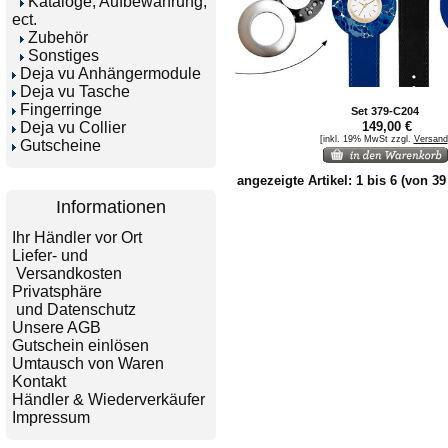
Kataloge, Aufbewahrung,
ect.
Zubehör
Sonstiges
Deja vu Anhängermodule
Deja vu Tasche
Fingerringe
Set 379-C204
Deja vu Collier
149,00 €
[inkl. 19% MwSt zzgl.
Versand
Gutscheine
angezeigte Artikel:
1
bis
6
(von
39
Informationen
Ihr Händler vor Ort
Liefer- und
Versandkosten
Privatsphäre
und Datenschutz
Unsere AGB
Gutschein einlösen
Umtausch von Waren
Kontakt
Händler & Wiederverkäufer
Impressum