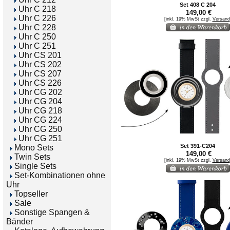
Set 408 C 204
Uhr C 218
149,00 €
Uhr C 226
[inkl. 19% MwSt zzgl.
Versand
Uhr C 228
Uhr C 250
Uhr C 251
Uhr CS 201
Uhr CS 202
Uhr CS 207
Uhr CS 226
Uhr CG 202
Uhr CG 204
Uhr CG 218
Uhr CG 224
Uhr CG 250
Uhr CG 251
Set 391-C204
Mono Sets
149,00 €
Twin Sets
[inkl. 19% MwSt zzgl.
Versand
Single Sets
Set-Kombinationen ohne
Uhr
Topseller
Sale
Sonstige Spangen &
Bänder