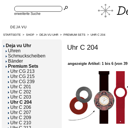
erweiterte Suche
DEJA VU
STARTSEITE
>
SHOP
>
DEJA VU UHR
>
PREMIUM SETS
>
UHR C 204
Deja vu Uhr
Uhr C 204
Uhren
Schmuckscheiben
Bänder
angezeigte Artikel:
1
bis
6
(von
39
Premium Sets
Uhr CG 213
Uhr CG 215
Uhr CG 239
Uhr C 201
Uhr C 202
Uhr C 203
Uhr C 204
Uhr C 206
Uhr C 207
Uhr C 209
Uhr C 210
Uhr C 212