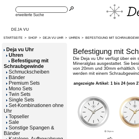
erweiterte Suche
DEJA VU
STARTSEITE
>
SHOP
>
DEJA VU UHR
>
UHREN
>
BEFESTIGUNG MIT SCHRAUBGEW
Deja vu Uhr
Befestigung mit Sc
Uhren
Die Deja vu Uhr verfügt über ein 
Befestigung mit
Mineralglas ausgestattet. Sie be
Schraubgewinde
von 20mm und 30mm erhältlich.
Schmuckscheiben
werden mit einem Schraubgewinde
Bänder
Premium Sets
angezeigte Artikel:
1
bis
24
(von
2
Mono Sets
Twin Sets
Single Sets
Set-Kombinationen ohne
Uhr
Topseller
Sale
Sonstige Spangen &
Bänder
Kataloge, Aufbewahrung,