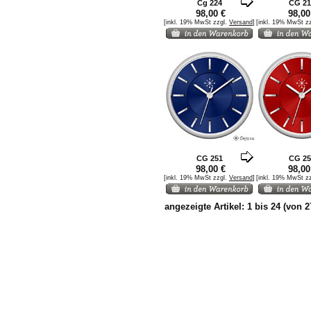
Cg 224
CG 21
98,00 €
98,00
[inkl. 19% MwSt zzgl.
Versand
]
[inkl. 19% MwSt z
CG 251
CG 25
98,00 €
98,00
[inkl. 19% MwSt zzgl.
Versand
]
[inkl. 19% MwSt z
angezeigte Artikel:
1
bis
24
(von
2