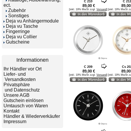
C 210
C 21
ect.
89,00 €
89,00
Zubehör
[inkl. 19% MwSt zzgl.
Versand
]
[inkl. 19% MwSt z
Sonstiges
Deja vu Anhängermodule
Deja vu Tasche
Fingerringe
Deja vu Collier
Gutscheine
Informationen
C 209
Cs 20
Ihr Händler vor Ort
89,00 €
89,00
Liefer- und
[inkl. 19% MwSt zzgl.
Versand
]
[inkl. 19% MwSt z
Versandkosten
Privatsphäre
und Datenschutz
Unsere AGB
Gutschein einlösen
Umtausch von Waren
Kontakt
Händler & Wiederverkäufer
Impressum