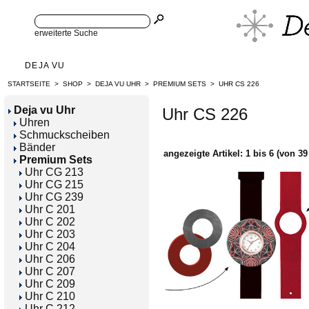
erweiterte Suche
DEJA VU
STARTSEITE
>
SHOP
>
DEJA VU UHR
>
PREMIUM SETS
>
UHR CS 226
Deja vu Uhr
Uhr CS 226
Uhren
Schmuckscheiben
Bänder
angezeigte Artikel:
1
bis
6
(von
39
Premium Sets
Uhr CG 213
Uhr CG 215
Uhr CG 239
Uhr C 201
Uhr C 202
Uhr C 203
Uhr C 204
Uhr C 206
Uhr C 207
Uhr C 209
Uhr C 210
Uhr C 212