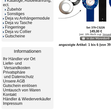
Kataloge, Aufbewahrung,
ect.
Zubehör
Sonstiges
Deja vu Anhängermodule
Deja vu Tasche
Fingerringe
Set 379-CS226
Deja vu Collier
149,00 €
[inkl. 19% MwSt zzgl.
Versand
Gutscheine
angezeigte Artikel:
1
bis
6
(von
39
Informationen
Ihr Händler vor Ort
Liefer- und
Versandkosten
Privatsphäre
und Datenschutz
Unsere AGB
Gutschein einlösen
Umtausch von Waren
Kontakt
Händler & Wiederverkäufer
Impressum