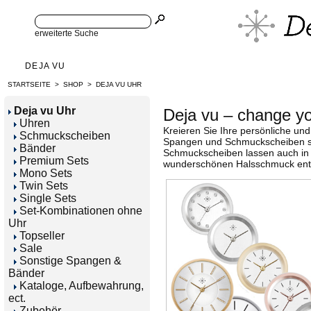
erweiterte Suche
DEJA VU
STARTSEITE
>
SHOP
>
DEJA VU UHR
Deja vu Uhr
Deja vu – change you
Uhren
Kreieren Sie Ihre persönliche un
Schmuckscheiben
Spangen und Schmuckscheiben sin
Bänder
Schmuckscheiben lassen auch in
Premium Sets
wunderschönen Halsschmuck ent
Mono Sets
Twin Sets
Single Sets
Set-Kombinationen ohne
Uhr
Topseller
Sale
Sonstige Spangen &
Bänder
Kataloge, Aufbewahrung,
ect.
Zubehör