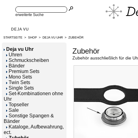
erweiterte Suche
DEJA VU
STARTSEITE
>
SHOP
>
DEJA VU UHR
>
ZUBEHÖR
Deja vu Uhr
Zubehör
Uhren
Zubehör ausschließlich für die Uh
Schmuckscheiben
Bänder
Premium Sets
Mono Sets
Twin Sets
Single Sets
Set-Kombinationen ohne
Uhr
Topseller
Sale
Sonstige Spangen &
Bänder
Kataloge, Aufbewahrung,
ect.
Zubehör