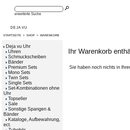
erweiterte Suche
DEJA VU
STARTSEITE
>
SHOP
>
WARENKORB
Deja vu Uhr
Ihr Warenkorb enthäl
Uhren
Schmuckscheiben
Bänder
Premium Sets
Sie haben noch nichts in Ihr
Mono Sets
Twin Sets
Single Sets
Set-Kombinationen ohne
Uhr
Topseller
Sale
Sonstige Spangen &
Bänder
Kataloge, Aufbewahrung,
ect.
Zubehör