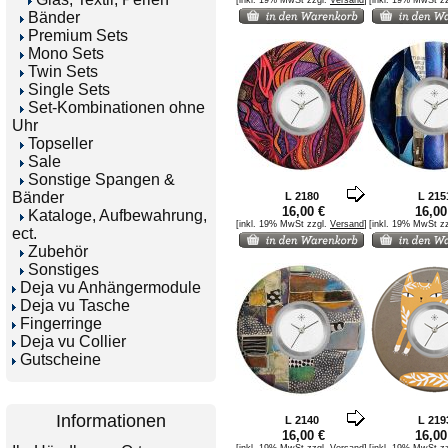
[inkl. 19% MwSt zzgl.
Versand
]
[inkl. 19% MwSt z
Bänder
Premium Sets
Mono Sets
Twin Sets
Single Sets
Set-Kombinationen ohne
Uhr
Topseller
Sale
Sonstige Spangen &
Bänder
L 2180
L 215
16,00 €
16,00
Kataloge, Aufbewahrung,
[inkl. 19% MwSt zzgl.
Versand
]
[inkl. 19% MwSt z
ect.
Zubehör
Sonstiges
Deja vu Anhängermodule
Deja vu Tasche
Fingerringe
Deja vu Collier
Gutscheine
Informationen
L 2140
L 219
16,00 €
16,00