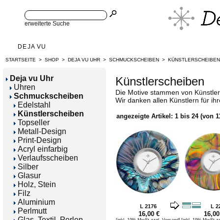
erweiterte Suche
DEJA VU
STARTSEITE
>
SHOP
>
DEJA VU UHR
>
SCHMUCKSCHEIBEN
>
KÜNSTLERSCHEIBEN
Deja vu Uhr
Künstlerscheiben
Uhren
Die Motive stammen von Künstlern
Schmuckscheiben
Wir danken allen Künstlern für ih
Edelstahl
Künstlerscheiben
angezeigte Artikel:
1
bis
24
(von
1
Topseller
Metall-Design
Print-Design
Acryl einfarbig
Verlaufsscheiben
Silber
Glasur
Holz, Stein
Filz
Aluminium
L 2176
L 2
Perlmutt
16,00 €
16,00
Glas, Textil, Perlen