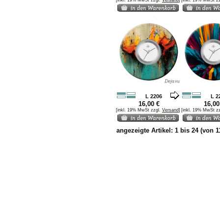
[inkl. 19% MwSt zzgl.
Versand
]
[inkl. 19% MwSt z
L 2206
L 2
16,00 €
16,00
[inkl. 19% MwSt zzgl.
Versand
]
[inkl. 19% MwSt z
angezeigte Artikel:
1
bis
24
(von
1