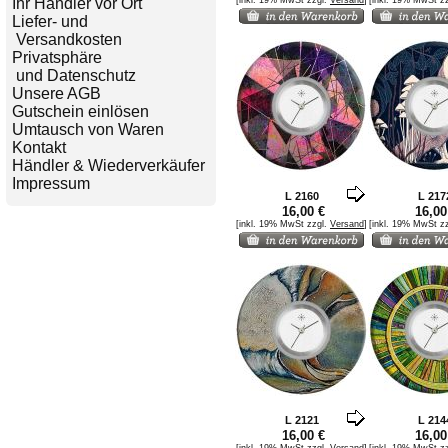
Ihr Händler vor Ort
[inkl. 19% MwSt zzgl.
Versand
]
[inkl. 19% MwSt z
Liefer- und
Versandkosten
Privatsphäre
und Datenschutz
Unsere AGB
Gutschein einlösen
Umtausch von Waren
Kontakt
Händler & Wiederverkäufer
Impressum
L 2160
L 217
16,00 €
16,00
[inkl. 19% MwSt zzgl.
Versand
]
[inkl. 19% MwSt z
L 2121
L 214
16,00 €
16,00