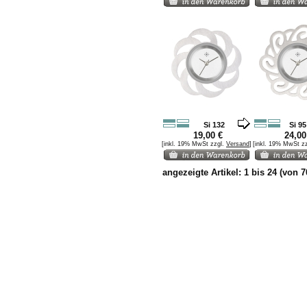
Si 132
Si 95
19,00 €
24,00
[inkl. 19% MwSt zzgl.
Versand
]
[inkl. 19% MwSt z
angezeigte Artikel:
1
bis
24
(von
7