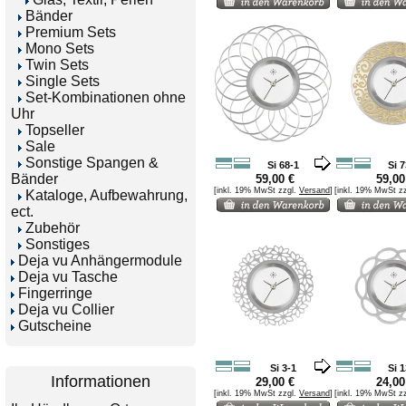
Bänder
Premium Sets
Mono Sets
Twin Sets
Single Sets
Set-Kombinationen ohne
Uhr
Topseller
Sale
Sonstige Spangen &
Si 68-1
Si 7
Bänder
59,00 €
59,00
[inkl. 19% MwSt zzgl.
Versand
]
[inkl. 19% MwSt z
Kataloge, Aufbewahrung,
ect.
Zubehör
Sonstiges
Deja vu Anhängermodule
Deja vu Tasche
Fingerringe
Deja vu Collier
Gutscheine
Si 3-1
Si 1
Informationen
29,00 €
24,00
[inkl. 19% MwSt zzgl.
Versand
]
[inkl. 19% MwSt z