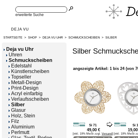
erweiterte Suche
DEJA VU
STARTSEITE
>
SHOP
>
DEJA VU UHR
>
SCHMUCKSCHEIBEN
>
SILBER
Deja vu Uhr
Silber Schmucksche
Uhren
Schmuckscheiben
Edelstahl
angezeigte Artikel:
1
bis
24
(von
7
Künstlerscheiben
Topseller
Metall-Design
Print-Design
Acryl einfarbig
Verlaufsscheiben
Silber
Glasur
Holz, Stein
Filz
Si 71
Si 
Aluminium
49,00 €
19,00
Perlmutt
[inkl. 19% MwSt zzgl.
Versand
]
[inkl. 19% MwSt z
Glas, Textil, Perlen