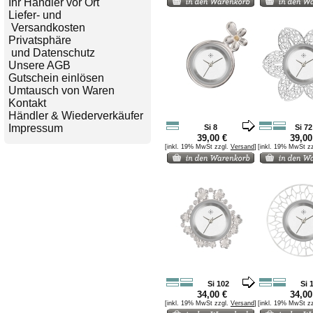
Ihr Händler vor Ort
Liefer- und
Versandkosten
Privatsphäre
und Datenschutz
Unsere AGB
Gutschein einlösen
Umtausch von Waren
Kontakt
Händler & Wiederverkäufer
Impressum
Si 8
Si 72
39,00 €
39,00
[inkl. 19% MwSt zzgl.
Versand
]
[inkl. 19% MwSt z
Si 102
Si 
34,00 €
34,00
[inkl. 19% MwSt zzgl.
Versand
]
[inkl. 19% MwSt z