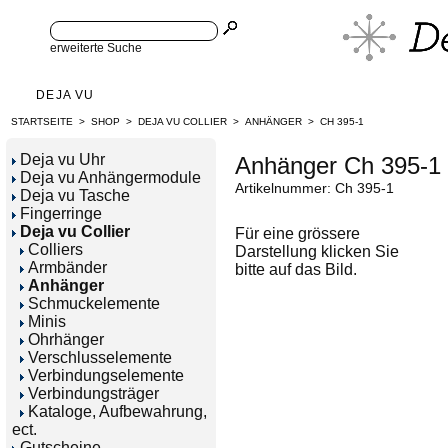
erweiterte Suche
DEJA VU
STARTSEITE
>
SHOP
>
DEJA VU COLLIER
>
ANHÄNGER
>
CH 395-1
Deja vu Uhr
Anhänger Ch 395-1
Deja vu Anhängermodule
Artikelnummer: Ch 395-1
Deja vu Tasche
Fingerringe
Deja vu Collier
Für eine grössere
Colliers
Darstellung klicken Sie
Armbänder
bitte auf das Bild.
Anhänger
Schmuckelemente
Minis
Ohrhänger
Verschlusselemente
Verbindungselemente
Verbindungsträger
Kataloge, Aufbewahrung,
ect.
Gutscheine