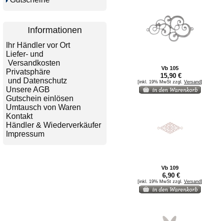
Informationen
Ihr Händler vor Ort
Liefer- und
Versandkosten
Vb 105
Privatsphäre
15,90 €
und Datenschutz
[inkl. 19% MwSt zzgl.
Versand
]
Unsere AGB
Gutschein einlösen
Umtausch von Waren
Kontakt
Händler & Wiederverkäufer
Impressum
Vb 109
6,90 €
[inkl. 19% MwSt zzgl.
Versand
]