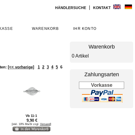
|
HÄNDLERSUCHE
KONTAKT
KASSE
WARENKORB
IHR KONTO
Warenkorb
0 Artikel
ten:
[<< vorherige]
1
2
3
4
5
6
Zahlungsarten
Vorkasse
Vb 11-1
9,90 €
[inkl. 19% MwSt zzgl.
Versand
]