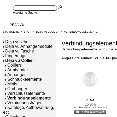
erweiterte Suche
DEJA VU
STARTSEITE
>
SHOP
>
DEJA VU COLLIER
>
VERBINDUNGSELEMENTE
Deja vu Uhr
Verbindungselemen
Deja vu Anhängermodule
Verbindungselemente kombinieren
Deja vu Tasche
Fingerringe
angezeigte Artikel:
121
bis
141
(v
Deja vu Collier
Colliers
Armbänder
Anhänger
Schmuckelemente
Minis
Ohrhänger
Verschlusselemente
Verbindungselemente
Vb 5-1
Verbindungsträger
15,90 €
Kataloge, Aufbewahrung,
[inkl. 19% MwSt zzgl.
Versand
]
ect.
Gutscheine