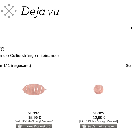
te
 die Collierstränge miteinander
on
141
insgesamt)
Sei
Vb 39-1
Vb 125
15,90 €
12,90 €
[inkl. 19% MwSt zzgl.
Versand
]
[inkl. 19% MwSt zzgl.
Versand
]