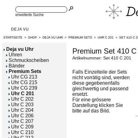
erweiterte Suche
DEJA VU
STARTSEITE
>
SHOP
>
DEJA VU UHR
>
PREMIUM SETS
>
UHR C 201
>
SET 410 C 2
Deja vu Uhr
Premium Set 410 C
Uhren
Artikelnummer: Set 410 C 201
Schmuckscheiben
Bänder
Premium Sets
Falls Einzelteile der Sets
Uhr CG 213
nicht vorrätig sind, werden
Uhr CG 215
diese gegebenenfalls
Uhr CG 239
gleichwertig und passend
Uhr C 201
ersetzt.
Uhr C 202
Für eine grössere
Uhr C 203
Darstellung klicken Sie
Uhr C 204
bitte auf das Bild.
Uhr C 206
Uhr C 207
Uhr C 209
Uhr C 210
Uhr C 212