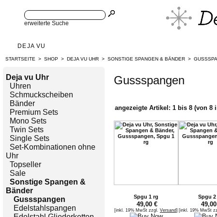
erweiterte Suche
DEJA VU
STARTSEITE
>
SHOP
>
DEJA VU UHR
>
SONSTIGE SPANGEN & BÄNDER
>
GUSSSP
Deja vu Uhr
Gussspangen
Uhren
Schmuckscheiben
Bänder
angezeigte Artikel:
1
bis
8
(von
8
i
Premium Sets
Mono Sets
Twin Sets
Single Sets
Set-Kombinationen ohne
Uhr
Topseller
Sale
Sonstige Spangen &
Bänder
Spgu 1 rg
Spgu 2
Gussspangen
49,00 €
49,00
Edelstahlspangen
[inkl. 19% MwSt zzgl.
Versand
]
[inkl. 19% MwSt z
Edelstahl Gliederketten