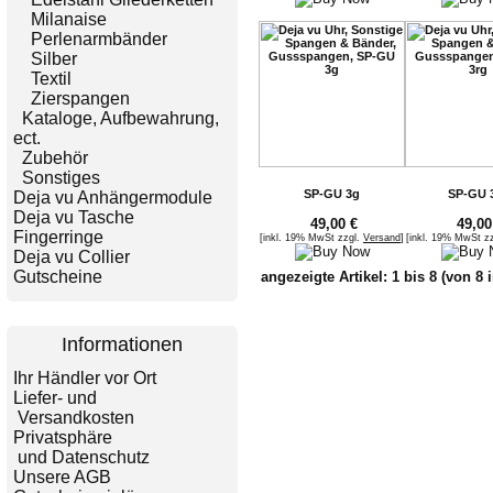
Milanaise
Perlenarmbänder
Silber
Textil
Zierspangen
Kataloge, Aufbewahrung,
ect.
Zubehör
Sonstiges
SP-GU 3g
SP-GU 
Deja vu Anhängermodule
Deja vu Tasche
49,00 €
49,00
Fingerringe
[inkl. 19% MwSt zzgl.
Versand
]
[inkl. 19% MwSt z
Deja vu Collier
Gutscheine
angezeigte Artikel:
1
bis
8
(von
8
i
Informationen
Ihr Händler vor Ort
Liefer- und
Versandkosten
Privatsphäre
und Datenschutz
Unsere AGB