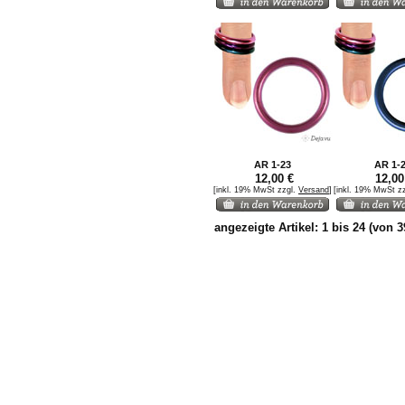
AR 1-23
AR 1-
12,00 €
12,00
[inkl. 19% MwSt zzgl.
Versand
]
[inkl. 19% MwSt z
angezeigte Artikel:
1
bis
24
(von
3