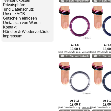
Versandkosten
Privatsphäre
und Datenschutz
Unsere AGB
Gutschein einlösen
Umtausch von Waren
Kontakt
Händler & Wiederverkäufer
Impressum
Ar 1-6
Ar 1-
12,00 €
12,00
[inkl. 19% MwSt zzgl.
Versand
]
[inkl. 19% MwSt z
Ar 1-16
Ar 1-1
12,00 €
12,00
[inkl. 19% MwSt zzgl.
Versand
]
[inkl. 19% MwSt z