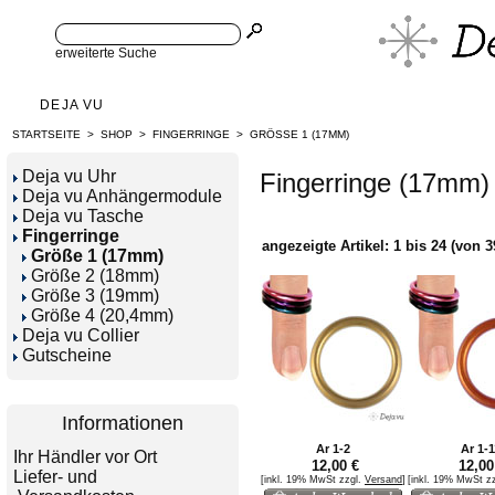
erweiterte Suche
DEJA VU
STARTSEITE
>
SHOP
>
FINGERRINGE
>
GRÖSSE 1 (17MM)
Deja vu Uhr
Fingerringe (17mm)
Deja vu Anhängermodule
Deja vu Tasche
Fingerringe
angezeigte Artikel:
1
bis
24
(von
3
Größe 1 (17mm)
Größe 2 (18mm)
Größe 3 (19mm)
Größe 4 (20,4mm)
Deja vu Collier
Gutscheine
Informationen
Ar 1-2
Ar 1-1
Ihr Händler vor Ort
12,00 €
12,00
Liefer- und
[inkl. 19% MwSt zzgl.
Versand
]
[inkl. 19% MwSt z