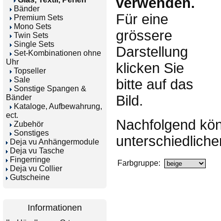
verwenden.
Bänder
Für eine
Premium Sets
Mono Sets
grössere
Twin Sets
Single Sets
Darstellung
Set-Kombinationen ohne
Uhr
klicken Sie
Topseller
Sale
bitte auf das
Sonstige Spangen &
Bild.
Bänder
Kataloge, Aufbewahrung,
ect.
Nachfolgend kön
Zubehör
Sonstiges
unterschiedliche
Deja vu Anhängermodule
Deja vu Tasche
Fingerringe
Farbgruppe:
Deja vu Collier
Gutscheine
Informationen