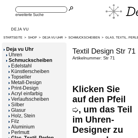
erweiterte Suche
DEJA VU
STARTSEITE
>
SHOP
>
DEJA VU UHR
>
SCHMUCKSCHEIBEN
>
GLAS, TEXTIL, PERL
Deja vu Uhr
Textil Design Str 71
Uhren
Artikelnummer: Str 71
Schmuckscheiben
Edelstahl
Künstlerscheiben
Topseller
Metall-Design
Klicken Sie
Print-Design
Acryl einfarbig
auf den Pfeil
Verlaufsscheiben
Silber
, um das Teil
Glasur
Holz, Stein
im Uhren-
Filz
Aluminium
Designer zu
Perlmutt
Glas, Textil, Perlen