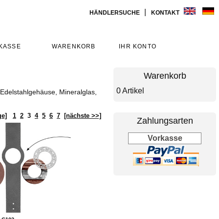
|
HÄNDLERSUCHE
KONTAKT
KASSE
WARENKORB
IHR KONTO
Warenkorb
0 Artikel
 Edelstahlgehäuse, Mineralglas,
ge]
1
2
3
4
5
6
7
[nächste >>]
Zahlungsarten
Vorkasse