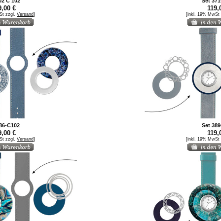
02 C 102
Set 37
,00 €
119,
St zzgl.
Versand
]
[inkl. 19% MwSt
86-C102
Set 38
,00 €
119,
St zzgl.
Versand
]
[inkl. 19% MwSt