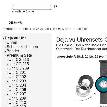
erweiterte Suche
DEJA VU
STARTSEITE
>
SHOP
>
DEJA VU UHR
>
PREMIUM SETS
>
UHR C 102
Deja vu Uhr
Deja vu Uhrensets 
Uhren
Die Deja vu Uhren der Basic-Line
Schmuckscheiben
Quarzwerk. Der Durchmesser der U
Bänder
Premium Sets
angezeigte Artikel:
13
bis
18
(von
Uhr CG 213
Uhr CG 215
Uhr CG 239
Uhr C 201
Uhr C 202
Uhr C 203
Uhr C 204
Uhr C 206
Uhr C 207
Uhr C 209
Uhr C 210
Uhr C 212