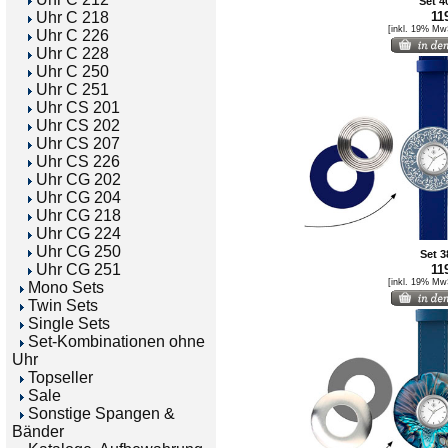
Set 4
Uhr C 218
119
[inkl. 19% Mw
Uhr C 226
Uhr C 228
Uhr C 250
Uhr C 251
Uhr CS 201
Uhr CS 202
Uhr CS 207
Uhr CS 226
Uhr CG 202
Uhr CG 204
Uhr CG 218
Uhr CG 224
Uhr CG 250
Set 3
Uhr CG 251
119
[inkl. 19% Mw
Mono Sets
Twin Sets
Single Sets
Set-Kombinationen ohne
Uhr
Topseller
Sale
Sonstige Spangen &
Bänder