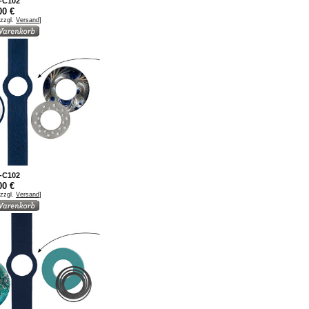
1-C102
00 €
 zzgl.
Versand
]
9-C102
00 €
 zzgl.
Versand
]